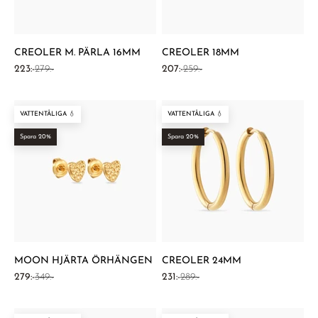
CREOLER M. PÄRLA 16MM
CREOLER 18MM
REA-pris
Pris
REA-pris
Pris
223:-
279:-
207:-
259:-
VATTENTÅLIGA 💧
VATTENTÅLIGA 💧
Spara 20%
Spara 20%
MOON HJÄRTA ÖRHÄNGEN
CREOLER 24MM
REA-pris
Pris
REA-pris
Pris
279:-
349:-
231:-
289:-