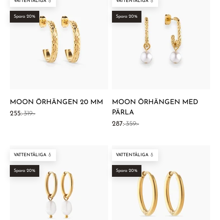
VATTENTÅLIGA 💧
VATTENTÅLIGA 💧
Spara 20%
Spara 20%
MOON ÖRHÄNGEN 20 MM
MOON ÖRHÄNGEN MED
PÄRLA
REA-pris
Pris
255:-
319:-
REA-pris
Pris
287:-
359:-
VATTENTÅLIGA 💧
VATTENTÅLIGA 💧
Spara 20%
Spara 20%