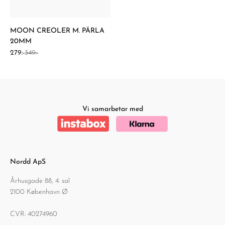
MOON CREOLER M. PÄRLA
20MM
REA-pris
Pris
279:-
349:-
Vi samarbetar med
Nordd ApS
Århusgade 88, 4. sal
2100 København Ø
CVR: 40274960