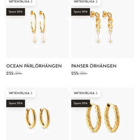
¡
VATTENTÅLIGA 💧
VATTENTÅLIGA 💧
Spara 20%
Spara 20%
OCEAN PÄRLÖRHÄNGEN
PANSER ÖRHÄNGEN
REA-pris
Pris
REA-pris
Pris
255:-
319:-
255:-
319:-
VATTENTÅLIGA 💧
VATTENTÅLIGA 💧
Spara 20%
Spara 20%