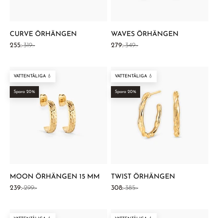
CURVE ÖRHÄNGEN
WAVES ÖRHÄNGEN
REA-pris
Pris
REA-pris
Pris
255:-
319:-
279:-
349:-
VATTENTÅLIGA 💧
VATTENTÅLIGA 💧
Spara 20%
Spara 20%
MOON ÖRHÄNGEN 15 MM
TWIST ÖRHÄNGEN
REA-pris
Pris
REA-pris
Pris
239:-
299:-
308:-
385:-