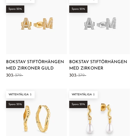
Spara 20%
Spara 20%
BOKSTAV STIFTÖRHÄNGEN
BOKSTAV STIFTÖRHÄNGEN
MED ZIRKONER GULD
MED ZIRKONER
REA-pris
Pris
REA-pris
Pris
303:-
379:-
303:-
379:-
VATTENTÅLIGA 💧
VATTENTÅLIGA 💧
Spara 20%
Spara 20%