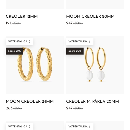
CREOLER 12MM
MOON CREOLER 20MM
REA-pris
Pris
REA-pris
Pris
191:-
239:-
247:-
309:-
VATTENTÅLIGA 💧
VATTENTÅLIGA 💧
Spara 20%
Spara 20%
MOON CREOLER 24MM
CREOLER M. PÄRLA 20MM
REA-pris
Pris
REA-pris
Pris
263:-
329:-
247:-
309:-
VATTENTÅLIGA 💧
VATTENTÅLIGA 💧