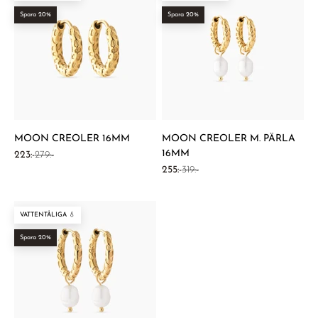
Spara 20%
Spara 20%
MOON CREOLER 16MM
MOON CREOLER M. PÄRLA
16MM
REA-pris
Pris
223:-
279:-
REA-pris
Pris
255:-
319:-
VATTENTÅLIGA 💧
Spara 20%