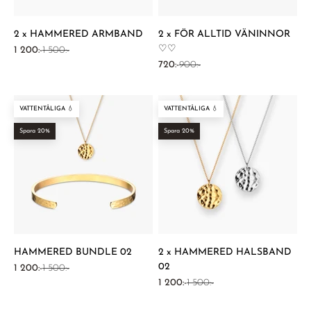
2 x HAMMERED ARMBAND
2 x FÖR ALLTID VÄNINNOR
♡♡
REA-pris
Pris
1 200:-
1 500:-
REA-pris
Pris
720:-
900:-
VATTENTÅLIGA 💧
VATTENTÅLIGA 💧
Spara 20%
Spara 20%
HAMMERED BUNDLE 02
2 x HAMMERED HALSBAND
02
REA-pris
Pris
1 200:-
1 500:-
REA-pris
Pris
1 200:-
1 500:-