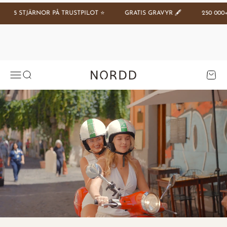
Hoppa till innehållet
5 STJÄRNOR PÅ TRUSTPILOT ⭐️
GRATIS GRAVYR 🖋️
250 000+ N
Se tilbud
Öppna navigeringsmenyn
Öppna sök
Öppna 
Nordd Copenhagen (SE)