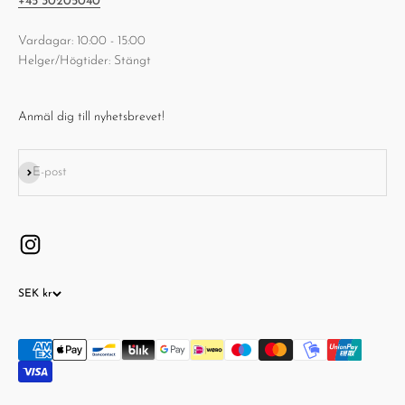
¡
+45 30205040
Vardagar: 10:00 - 15:00
Helger/Högtider: Stängt
Anmäl dig till nyhetsbrevet!
Prenumerera
E-post
SEK kr