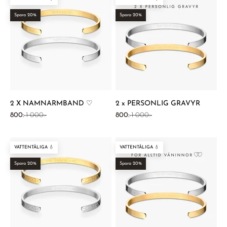
Spara 20%
Spara 20%
2 X NAMNARMBAND ♡
2 x PERSONLIG GRAVYR
REA-pris
Pris
REA-pris
Pris
800:-
1 000:-
800:-
1 000:-
VATTENTÅLIGA 💧
VATTENTÅLIGA 💧
Spara 20%
Spara 20%