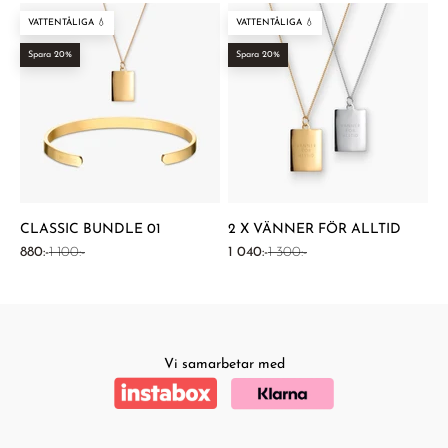
VATTENTÅLIGA 💧
VATTENTÅLIGA 💧
Spara 20%
Spara 20%
CLASSIC BUNDLE 01
2 X VÄNNER FÖR ALLTID
REA-pris
Pris
REA-pris
Pris
880:-
1 100:-
1 040:-
1 300:-
Vi samarbetar med