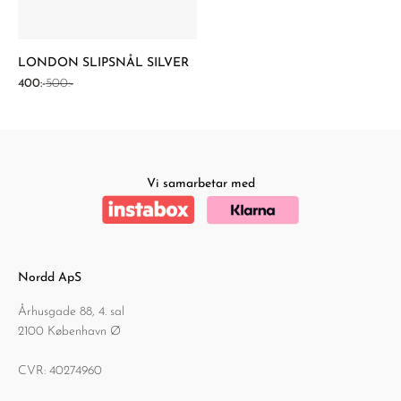
LONDON SLIPSNÅL SILVER
REA-pris
Pris
400:-
500:-
Vi samarbetar med
Nordd ApS
Århusgade 88, 4. sal
2100 København Ø
CVR: 40274960