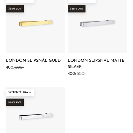
Spara 20%
Spara 20%
LONDON SLIPSNÅL GULD
LONDON SLIPSNÅL MATTE
SILVER
REA-pris
Pris
400:-
500:-
REA-pris
Pris
400:-
500:-
VATTENTÅLIGA 💧
Spara 20%