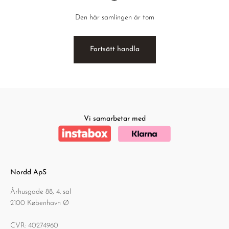
Den här samlingen är tom
Fortsätt handla
Vi samarbetar med
Nordd ApS
Århusgade 88, 4. sal
2100 København Ø
CVR: 40274960