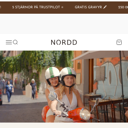
Hoppa till innehållet
5 STJÄRNOR PÅ TRUSTPILOT ⭐️
GRATIS GRAVYR 🖋️
250 000
Se tilbud
Öppna navigeringsmenyn
Öppna sök
Öppna 
Nordd Copenhagen (SE)