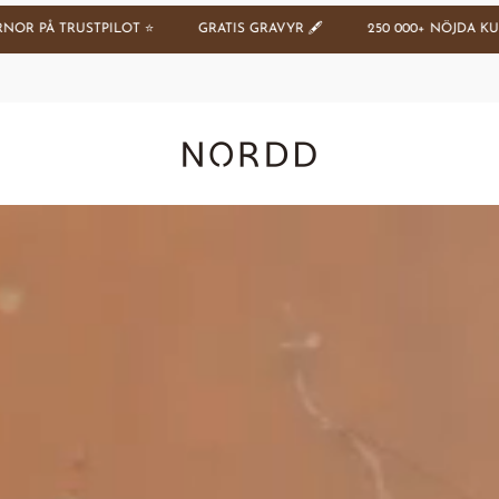
250 000+ NÖJDA KUNDER 🫶
SPARA 20 % PÅ VÅRA BÄSTSÄLJARE
Nordd Copenhagen (SE)