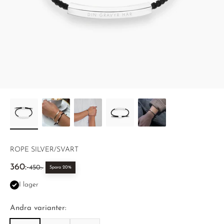
ROPE SILVER/SVART
REA-pris
360:-
Pris
450:-
Spara 20%
I lager
Andra varianter: