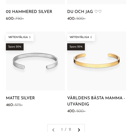
02 HAMMERED SILVER
DU OCH JAG ♡♡
REA-pris
Pris
REA-pris
Pris
600:-
750:-
400:-
500:-
VATTENTÅLIGA 💧
VATTENTÅLIGA 💧
Spara 20%
Spara 20%
MATTE SILVER
VÄRLDENS BÄSTA MAMMA -
UTVÄNDIG
REA-pris
Pris
460:-
575:-
REA-pris
Pris
400:-
500:-
1 / 11