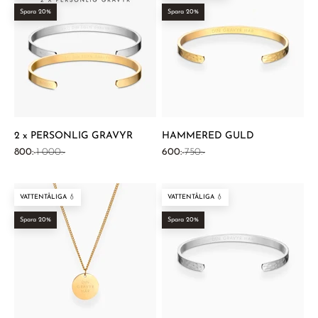
¡
Spara 20%
Spara 20%
2 x PERSONLIG GRAVYR
HAMMERED GULD
REA-pris
Pris
REA-pris
Pris
800:-
1 000:-
600:-
750:-
VATTENTÅLIGA 💧
VATTENTÅLIGA 💧
Spara 20%
Spara 20%