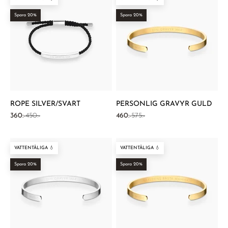
Spara 20%
Spara 20%
ROPE SILVER/SVART
PERSONLIG GRAVYR GULD
REA-pris
Pris
REA-pris
Pris
360:-
450:-
460:-
575:-
VATTENTÅLIGA 💧
VATTENTÅLIGA 💧
Spara 20%
Spara 20%