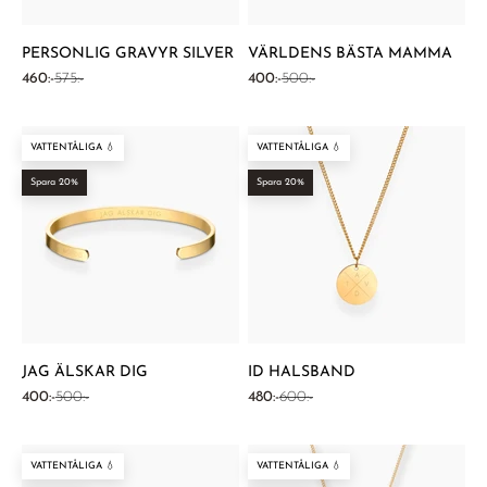
PERSONLIG GRAVYR SILVER
VÄRLDENS BÄSTA MAMMA
REA-pris
Pris
REA-pris
Pris
460:-
575:-
400:-
500:-
VATTENTÅLIGA 💧
VATTENTÅLIGA 💧
Spara 20%
Spara 20%
JAG ÄLSKAR DIG
ID HALSBAND
REA-pris
Pris
REA-pris
Pris
400:-
500:-
480:-
600:-
VATTENTÅLIGA 💧
VATTENTÅLIGA 💧