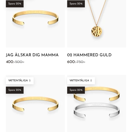
Spara 20%
Spara 20%
JAG ÄLSKAR DIG MAMMA
02 HAMMERED GULD
REA-pris
Pris
REA-pris
Pris
400:-
500:-
600:-
750:-
VATTENTÅLIGA 💧
VATTENTÅLIGA 💧
Spara 20%
Spara 20%