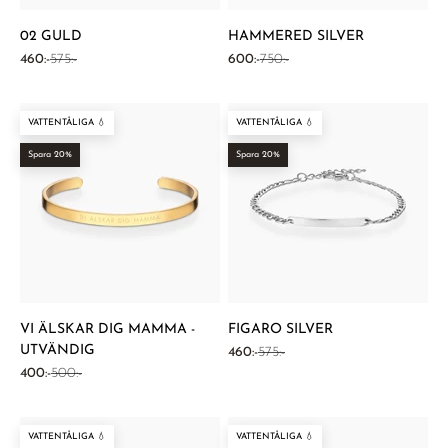
02 GULD
HAMMERED SILVER
REA-pris
Pris
REA-pris
Pris
460:-
575:-
600:-
750:-
VATTENTÅLIGA 💧
VATTENTÅLIGA 💧
Spara 20%
Spara 20%
VI ÄLSKAR DIG MAMMA -
FIGARO SILVER
UTVÄNDIG
REA-pris
Pris
460:-
575:-
REA-pris
Pris
400:-
500:-
VATTENTÅLIGA 💧
VATTENTÅLIGA 💧