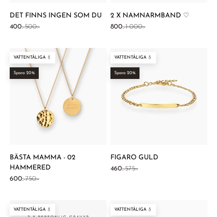
DET FINNS INGEN SOM DU
2 X NAMNARMBAND ♡
REA-pris
Pris
REA-pris
Pris
400:-
500:-
800:-
1 000:-
VATTENTÅLIGA 💧
VATTENTÅLIGA 💧
Spara 20%
Spara 20%
BÄSTA MAMMA - 02
FIGARO GULD
HAMMERED
REA-pris
Pris
460:-
575:-
REA-pris
Pris
600:-
750:-
VATTENTÅLIGA 💧
VATTENTÅLIGA 💧