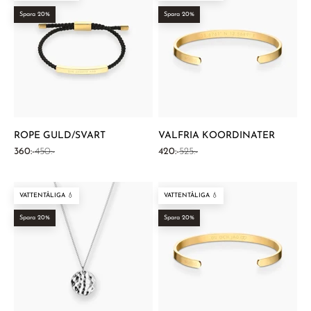
Spara 20%
Spara 20%
ROPE GULD/SVART
VALFRIA KOORDINATER
REA-pris
Pris
REA-pris
Pris
360:-
450:-
420:-
525:-
VATTENTÅLIGA 💧
VATTENTÅLIGA 💧
Spara 20%
Spara 20%