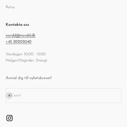
Retur
Kontakta oss
nordd@nordd.dk
+45 30205040
Vardagar: 10:00 - 15:00
Helger/Högtider: Stängt
Anmäl dig till nyhetsbrevet!
Prenumerera
E-post