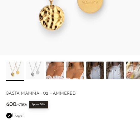
BÄSTA MAMMA - 02 HAMMERED
REA-pris
600:-
Pris
750:-
Spara 20%
I lager