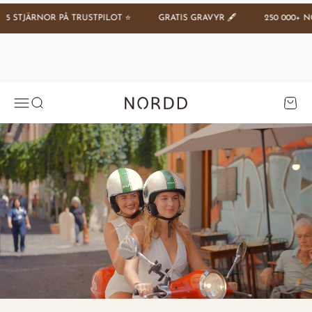
Hoppa till innehållet
STJÄRNOR PÅ TRUSTPILOT ⭐️
GRATIS GRAVYR 🖋️
250 000+ NÖJD
Se tilbud
Öppna navigeringsmenyn
Öppna sök
Öppna 
Nordd Copenhagen (SE)