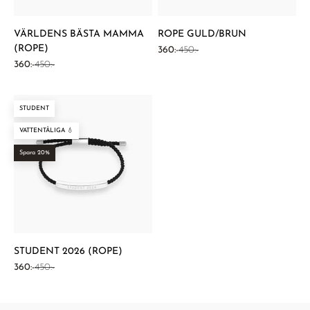
VÄRLDENS BÄSTA MAMMA
ROPE GULD/BRUN
(ROPE)
REA-pris
Pris
360:-
450:-
REA-pris
Pris
360:-
450:-
STUDENT
VATTENTÅLIGA 💧
Spara 20%
STUDENT 2026 (ROPE)
REA-pris
Pris
360:-
450:-