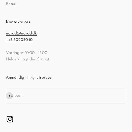
Retur
Kontakta oss
nordd@nordd.dk
+45 30205040
Vardagar: 10:00 - 15:00
Helger/Högtider: Stängt
Anmäl dig till nyhetsbrevet!
Prenumerera
E-post