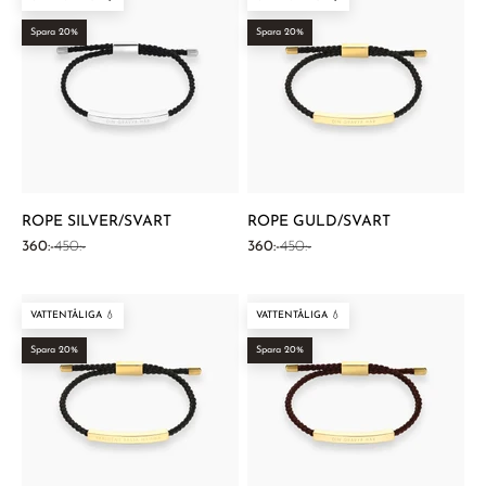
Spara 20%
Spara 20%
ROPE SILVER/SVART
ROPE GULD/SVART
REA-pris
Pris
REA-pris
Pris
360:-
450:-
360:-
450:-
VATTENTÅLIGA 💧
VATTENTÅLIGA 💧
Spara 20%
Spara 20%