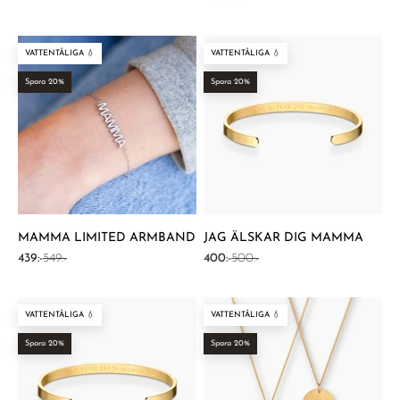
VATTENTÅLIGA 💧
VATTENTÅLIGA 💧
Spara 20%
Spara 20%
MAMMA LIMITED ARMBAND
JAG ÄLSKAR DIG MAMMA
REA-pris
Pris
REA-pris
Pris
439:-
549:-
400:-
500:-
VATTENTÅLIGA 💧
VATTENTÅLIGA 💧
Spara 20%
Spara 20%