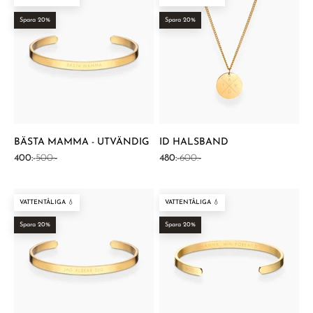
Spara 20%
Spara 20%
BÄSTA MAMMA - UTVÄNDIG
ID HALSBAND
REA-pris
Pris
REA-pris
Pris
400:-
500:-
480:-
600:-
VATTENTÅLIGA 💧
VATTENTÅLIGA 💧
Spara 20%
Spara 20%