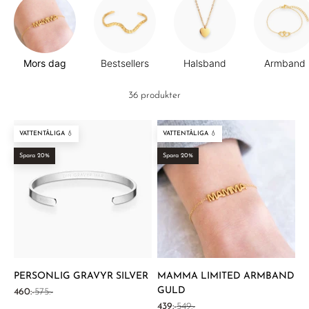
Mors dag
Bestsellers
Halsband
Armband
36 produkter
VATTENTÅLIGA 💧
VATTENTÅLIGA 💧
Spara 20%
Spara 20%
PERSONLIG GRAVYR SILVER
MAMMA LIMITED ARMBAND
GULD
REA-pris
Pris
460:-
575:-
REA-pris
Pris
439:-
549:-