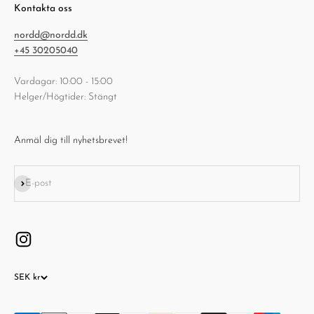
Kontakta oss
nordd@nordd.dk
+45 30205040
Vardagar: 10:00 - 15:00
Helger/Högtider: Stängt
Anmäl dig till nyhetsbrevet!
Prenumerera
E-post
SEK kr