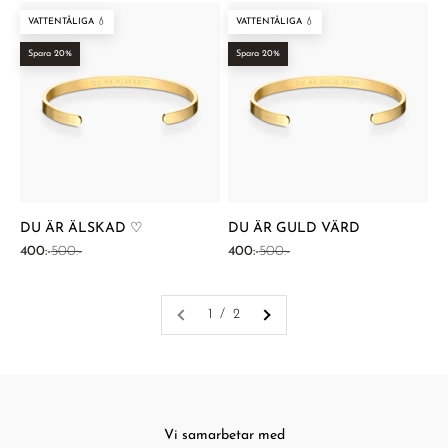
VATTENTÅLIGA 💧
VATTENTÅLIGA 💧
Spara 20%
Spara 20%
DU ÄR ÄLSKAD ♡
DU ÄR GULD VÄRD
REA-pris
Pris
REA-pris
Pris
400:-
500:-
400:-
500:-
1 / 2
Vi samarbetar med