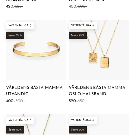
REA-pris
Pris
REA-pris
Pris
420:-
525:-
400:-
500:-
VATTENTÅLIGA 💧
VATTENTÅLIGA 💧
Spara 20%
Spara 20%
VÄRLDENS BÄSTA MAMMA -
VÄRLDENS BÄSTA MAMMA -
UTVÄNDIG
OSLO HALSBAND
REA-pris
Pris
REA-pris
Pris
400:-
500:-
520:-
650:-
VATTENTÅLIGA 💧
VATTENTÅLIGA 💧
Spara 20%
Spara 20%