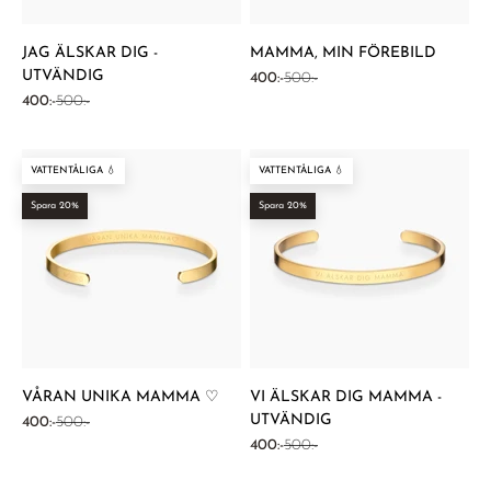
JAG ÄLSKAR DIG -
MAMMA, MIN FÖREBILD
UTVÄNDIG
REA-pris
Pris
400:-
500:-
REA-pris
Pris
400:-
500:-
VATTENTÅLIGA 💧
VATTENTÅLIGA 💧
Spara 20%
Spara 20%
VÅRAN UNIKA MAMMA ♡
VI ÄLSKAR DIG MAMMA -
UTVÄNDIG
REA-pris
Pris
400:-
500:-
REA-pris
Pris
400:-
500:-