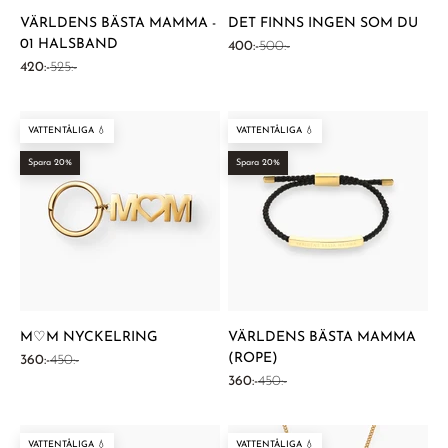
VÄRLDENS BÄSTA MAMMA -
DET FINNS INGEN SOM DU
01 HALSBAND
REA-pris
Pris
400:-
500:-
REA-pris
Pris
420:-
525:-
VATTENTÅLIGA 💧
VATTENTÅLIGA 💧
Spara 20%
Spara 20%
M♡M NYCKELRING
VÄRLDENS BÄSTA MAMMA
(ROPE)
REA-pris
Pris
360:-
450:-
REA-pris
Pris
360:-
450:-
VATTENTÅLIGA 💧
VATTENTÅLIGA 💧