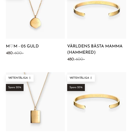
¡
M♡M - 05 GULD
VÄRLDENS BÄSTA MAMMA
(HAMMERED)
REA-pris
Pris
480:-
600:-
REA-pris
Pris
480:-
600:-
VATTENTÅLIGA 💧
VATTENTÅLIGA 💧
Spara 20%
Spara 20%