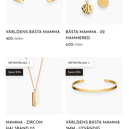
VÄRLDENS BÄSTA MAMMA
BÄSTA MAMMA - 02
HAMMERED
REA-pris
Pris
400:-
500:-
REA-pris
Pris
600:-
750:-
VATTENTÅLIGA 💧
VATTENTÅLIGA 💧
Spara 20%
Spara 20%
MAMMA - ZIRCON
VÄRLDENS BÄSTA MAMMA
HALSBAND 03
3MM - UTVÄNDIG