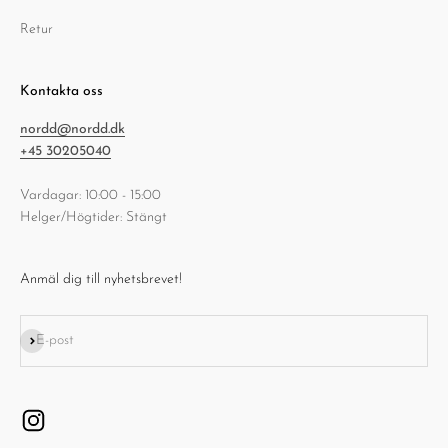
Retur
Kontakta oss
nordd@nordd.dk
+45 30205040
Vardagar: 10:00 - 15:00
Helger/Högtider: Stängt
Anmäl dig till nyhetsbrevet!
Prenumerera
E-post