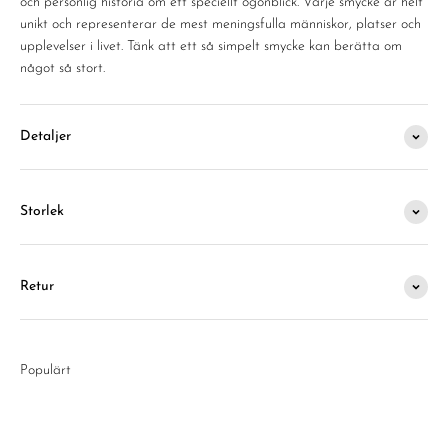
och personlig historia om ett speciellt ögonblick. Varje smycke är helt
unikt och representerar de mest meningsfulla människor, platser och
upplevelser i livet. Tänk att ett så simpelt smycke kan berätta om
något så stort.
Detaljer
Storlek
Retur
Populärt