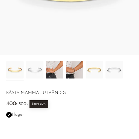
BÄSTA MAMMA - UTVÄNDIG
REA-pris
400:-
Pris
500:-
Spara 20%
I lager