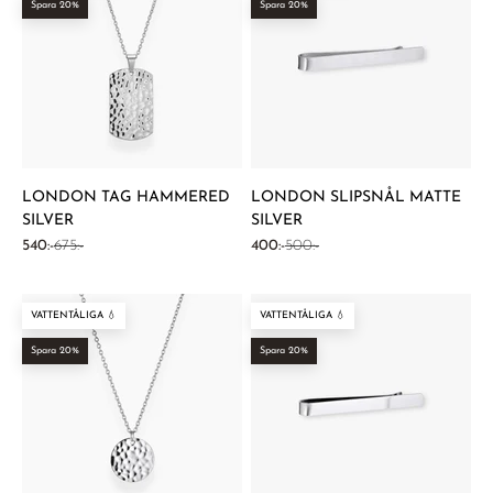
Spara 20%
Spara 20%
LONDON TAG HAMMERED
LONDON SLIPSNÅL MATTE
SILVER
SILVER
REA-pris
Pris
REA-pris
Pris
540:-
675:-
400:-
500:-
VATTENTÅLIGA 💧
VATTENTÅLIGA 💧
Spara 20%
Spara 20%