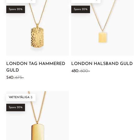
Spara 20%
Spara 20%
LONDON TAG HAMMERED
LONDON HALSBAND GULD
GULD
REA-pris
Pris
480:-
600:-
REA-pris
Pris
540:-
675:-
VATTENTÅLIGA 💧
Spara 20%