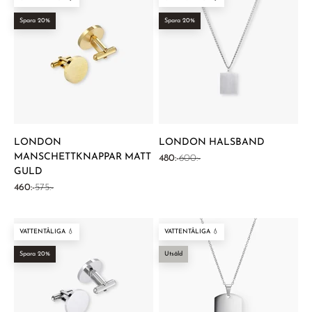
Spara 20%
Spara 20%
LONDON
LONDON HALSBAND
MANSCHETTKNAPPAR MATT
REA-pris
Pris
480:-
600:-
GULD
REA-pris
Pris
460:-
575:-
VATTENTÅLIGA 💧
VATTENTÅLIGA 💧
Spara 20%
Utsåld