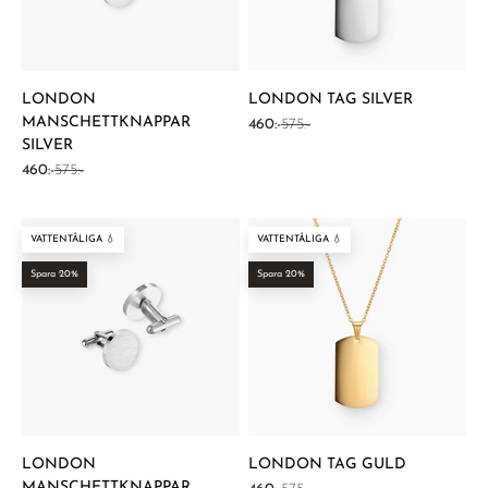
LONDON
LONDON TAG SILVER
MANSCHETTKNAPPAR
REA-pris
Pris
460:-
575:-
SILVER
REA-pris
Pris
460:-
575:-
VATTENTÅLIGA 💧
VATTENTÅLIGA 💧
Spara 20%
Spara 20%
LONDON
LONDON TAG GULD
MANSCHETTKNAPPAR