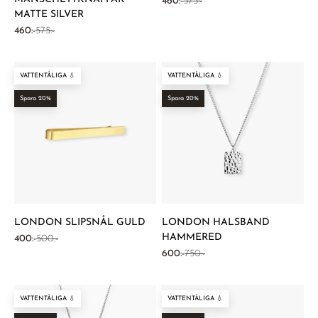
REA-pris
Pris
460:-
575:-
MATTE SILVER
REA-pris
Pris
460:-
575:-
VATTENTÅLIGA 💧
VATTENTÅLIGA 💧
Spara 20%
Spara 20%
LONDON SLIPSNÅL GULD
LONDON HALSBAND
HAMMERED
REA-pris
Pris
400:-
500:-
REA-pris
Pris
600:-
750:-
VATTENTÅLIGA 💧
VATTENTÅLIGA 💧