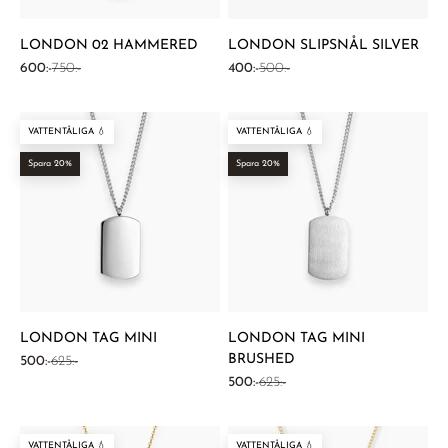
¡
LONDON 02 HAMMERED
LONDON SLIPSNÅL SILVER
REA-pris
Pris
REA-pris
Pris
600:-
750:-
400:-
500:-
VATTENTÅLIGA 💧
VATTENTÅLIGA 💧
Spara 20%
Spara 20%
LONDON TAG MINI
LONDON TAG MINI
BRUSHED
REA-pris
Pris
500:-
625:-
REA-pris
Pris
500:-
625:-
VATTENTÅLIGA 💧
VATTENTÅLIGA 💧