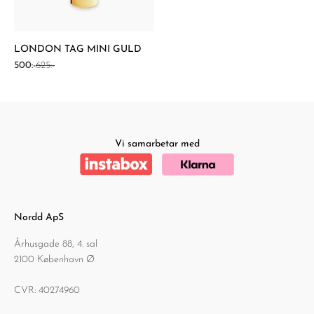
LONDON TAG MINI GULD
REA-pris
Pris
500:-
625:-
Vi samarbetar med
Nordd ApS
Århusgade 88, 4. sal
2100 København Ø
CVR: 40274960