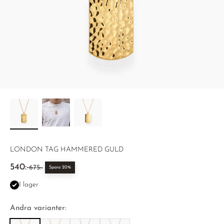
LONDON TAG HAMMERED GULD
REA-pris
540:-
Pris
675:-
Spara 20%
I lager
Andra varianter: