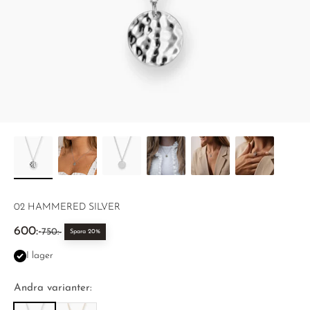
02 HAMMERED SILVER
REA-pris
600:-
Pris
750:-
Spara 20%
I lager
Andra varianter: