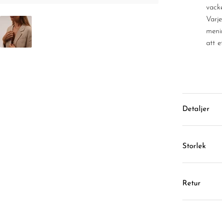
vacke
Varj
menin
att 
Detaljer
Storlek
Retur