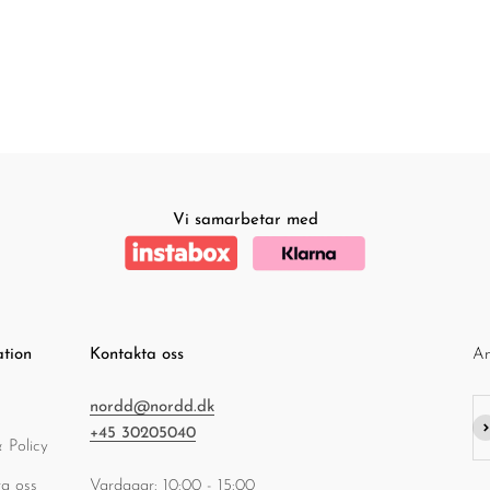
Vi samarbetar med
ation
Kontakta oss
An
nordd@nordd.dk
Pr
+45 30205040
 Policy
a oss
Vardagar: 10:00 - 15:00