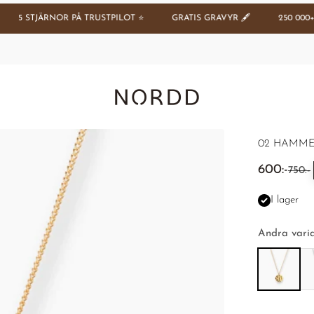
 STJÄRNOR PÅ TRUSTPILOT ⭐️
GRATIS GRAVYR 🖋️
250 000+ NÖJ
Nordd Copenhagen (SE)
02 HAMME
REA-pris
600:-
Pris
750:-
I lager
Andra varia