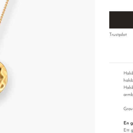
â
Trustpilot
Hals
hals
Hals
armb
Grav
En g
Ett 