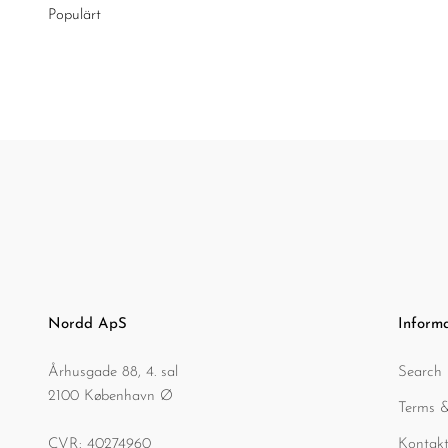
Populärt
Nordd ApS
Inform
Århusgade 88, 4. sal
Search
2100 København Ø
Terms &
CVR: 40274960
Kontakt