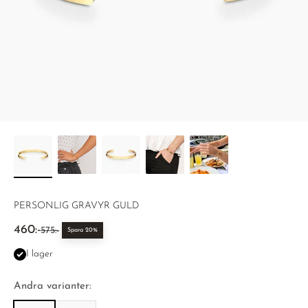
PERSONLIG GRAVYR GULD
REA-pris
460:-
Pris
575:-
Spara 20%
I lager
Andra varianter: