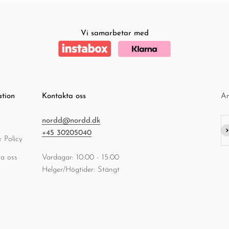
Vi samarbetar med
ation
Kontakta oss
An
nordd@nordd.dk
Pr
+45 30205040
 Policy
a oss
Vardagar: 10:00 - 15:00
Helger/Högtider: Stängt