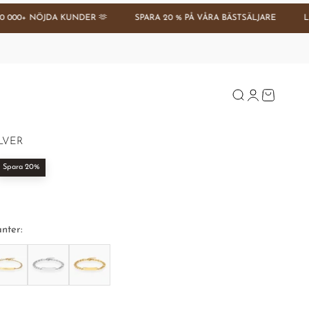
0+ NÖJDA KUNDER 🫶
SPARA 20 % PÅ VÅRA BÄSTSÄLJARE
LEVER
Se tilbud
Öppna sök
Öppna kontos
Öppna var
LVER
Spara 20%
nter: