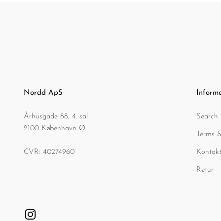
Nordd ApS
Inform
Århusgade 88, 4. sal
Search
2100 København Ø
Terms &
CVR: 40274960
Kontakt
Retur