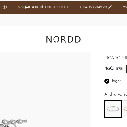
5 STJÄRNOR PÅ TRUSTPILOT ⭐️
GRATIS GRAVYR 🖋️
250 00
Nordd Copenhagen (SE)
FIGARO SI
REA-pris
460:-
Pris
575:-
I lager
Andra varia