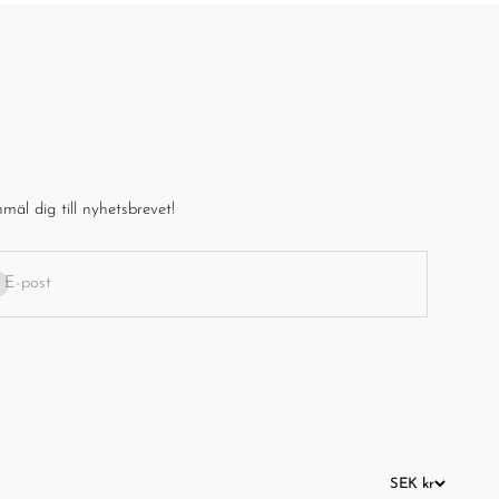
mäl dig till nyhetsbrevet!
enumerera
E-post
SEK kr