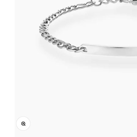
Zooma