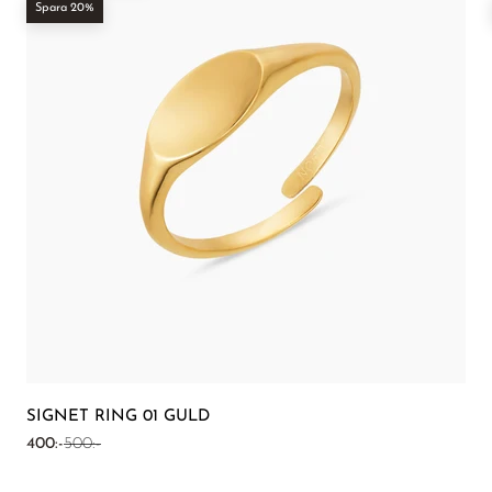
Spara 20%
SIGNET RING 01 GULD
REA-pris
Pris
400:-
500:-