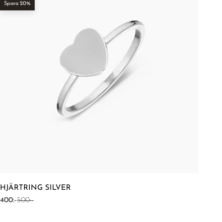
Spara 20%
HJÄRTRING SILVER
REA-pris
Pris
400:-
500:-