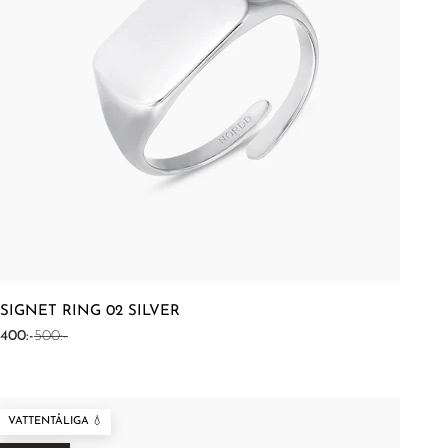
SIGNET RING 02 SILVER
REA-pris
Pris
400:-
500:-
VATTENTÅLIGA 💧