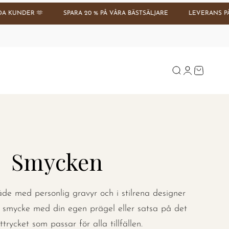
🫶
SPARA 20 % PÅ VÅRA BÄSTSÄLJARE
LEVERANS PÅ 1–3 DAGAR
Se tilbud
Öppna sök
Öppna kontos
Öppna var
Smycken
de med personlig gravyr och i stilrena designer
kt smycke med din egen prägel eller satsa på det
ttrycket som passar för alla tillfällen.