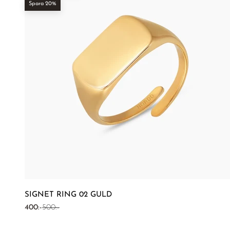
Spara 20%
SIGNET RING 02 GULD
REA-pris
Pris
400:-
500:-