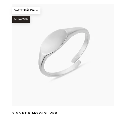
¡
VATTENTÅLIGA 💧
Spara 20%
SIGNET RING 01 SILVER