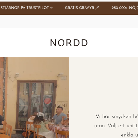
Å TRUSTPILOT ⭐️
GRATIS GRAVYR 🖋️
250 000+ NÖJDA KUNDER 
Nordd Copenhagen (SE)
Vi har smycken bå
utan. Välj ett uni
enkla u