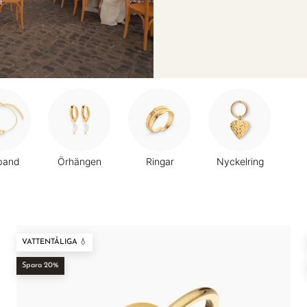
â
band
Örhängen
Ringar
Nyckelring
VATTENTÅLIGA 💧
Spara 20%