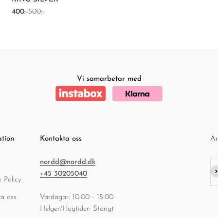
REA-pris
Pris
400:-
500:-
Vi samarbetar med
ation
Kontakta oss
An
nordd@nordd.dk
Pr
+45 30205040
 Policy
a oss
Vardagar: 10:00 - 15:00
Helger/Högtider: Stängt