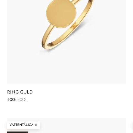
RING GULD
REA-pris
Pris
400:-
500:-
VATTENTÅLIGA 💧