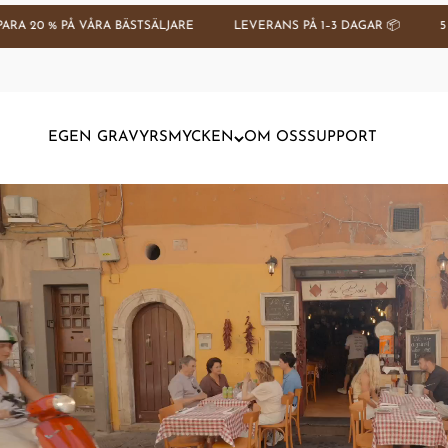
Hoppa till innehållet
Å VÅRA BÄSTSÄLJARE
LEVERANS PÅ 1–3 DAGAR 📦
5 STJÄRNOR P
EGEN GRAVYR
SMYCKEN
OM OSS
SUPPORT