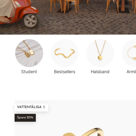
Student
Bestsellers
Halsband
Arm
VATTENTÅLIGA 💧
Spara 20%