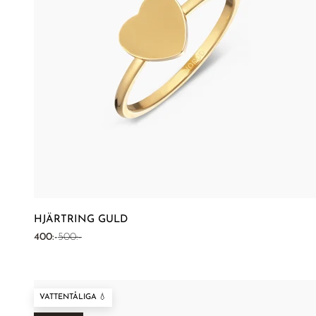
HJÄRTRING GULD
REA-pris
Pris
400:-
500:-
VATTENTÅLIGA 💧