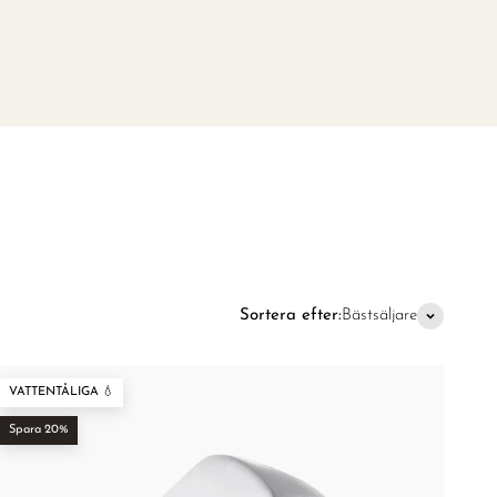
–
Sortera efter:
Bästsäljare
VATTENTÅLIGA 💧
Spara 20%