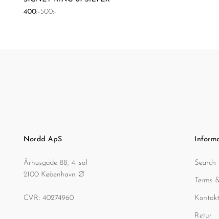
REA-pris
Pris
400:-
500:-
Nordd ApS
Inform
Århusgade 88, 4. sal
Search
2100 København Ø
Terms &
CVR: 40274960
Kontakt
Retur