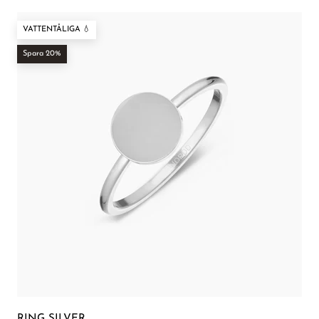
VATTENTÅLIGA 💧
Spara 20%
RING SILVER