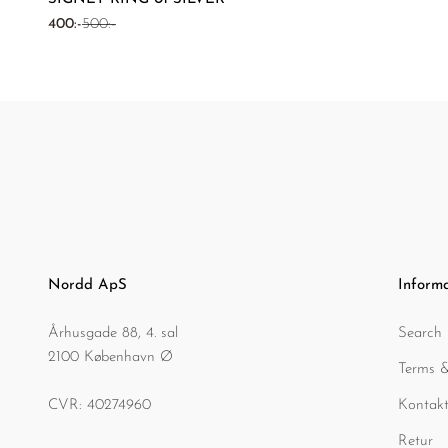
REA-pris
Pris
400:-
500:-
Nordd ApS
Inform
Århusgade 88, 4. sal
Search
2100 København Ø
Terms &
CVR: 40274960
Kontakt
Retur