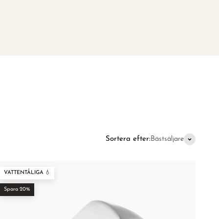
–
Sortera efter:
Bästsäljare
VATTENTÅLIGA 💧
Spara 20%