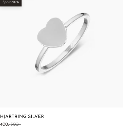
Spara 20%
HJÄRTRING SILVER
REA-pris
Pris
400:-
500:-