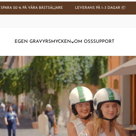
Hoppa till innehållet
% PÅ VÅRA BÄSTSÄLJARE
LEVERANS PÅ 1–3 DAGAR 📦
5 STJÄRNO
EGEN GRAVYR
SMYCKEN
OM OSS
SUPPORT