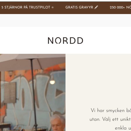
R PÅ TRUSTPILOT ⭐️
GRATIS GRAVYR 🖋️
250 000+ NÖJDA KUNDE
Nordd Copenhagen (SE)
Vi har smycken bå
utan. Välj ett uni
enkla u