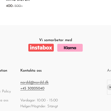
REA-pris
Pris
400:-
500:-
Vi samarbetar med
ation
Kontakta oss
An
nordd@nordd.dk
Pr
+45 30205040
 Policy
a oss
Vardagar: 10:00 - 15:00
Helger/Högtider: Stängt