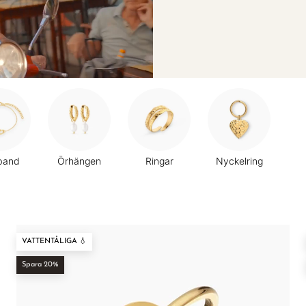
â
band
Örhängen
Ringar
Nyckelring
VATTENTÅLIGA 💧
Spara 20%