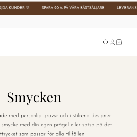
R 🫶
SPARA 20 % PÅ VÅRA BÄSTSÄLJARE
LEVERANS PÅ 1–3 DAG
Se tilbud
Öppna sök
Öppna kontos
Öppna var
Smycken
de med personlig gravyr och i stilrena designer
kt smycke med din egen prägel eller satsa på det
ttrycket som passar för alla tillfällen.