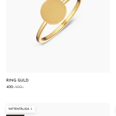
RING GULD
REA-pris
Pris
400:-
500:-
VATTENTÅLIGA 💧