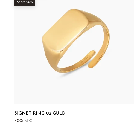
Spara 20%
SIGNET RING 02 GULD
REA-pris
Pris
400:-
500:-