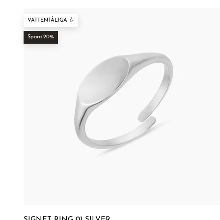
¡
VATTENTÅLIGA 💧
Spara 20%
SIGNET RING 01 SILVER