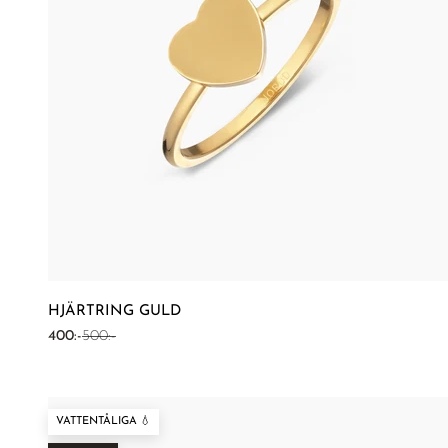
HJÄRTRING GULD
REA-pris
Pris
400:-
500:-
VATTENTÅLIGA 💧