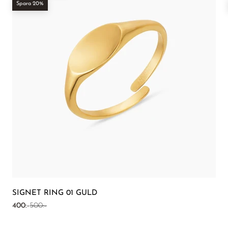
Spara 20%
SIGNET RING 01 GULD
REA-pris
Pris
400:-
500:-