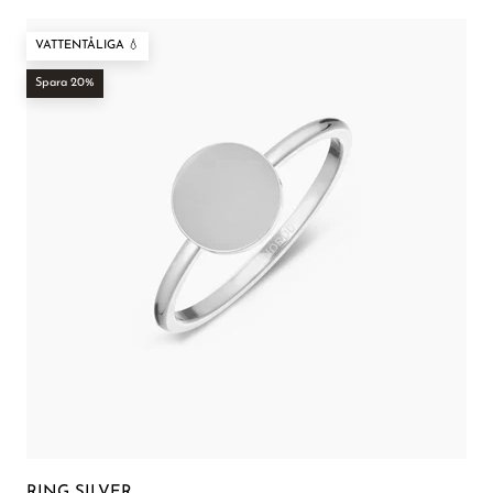
VATTENTÅLIGA 💧
Spara 20%
RING SILVER