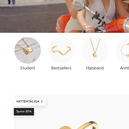
Student
Bestsellers
Halsband
Arm
VATTENTÅLIGA 💧
Spara 20%