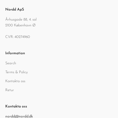
Nordd ApS
Århusgade 88, 4. sal
2100 København Ø
CVR: 40274960
Information
Search
Terms & Policy
Kontakta oss
Retur
Kontakta oss
nordd@nordd.dk