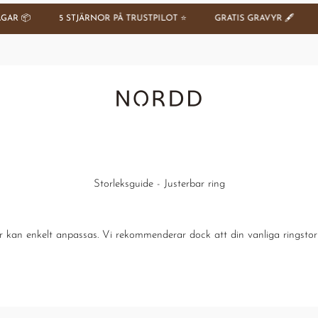
AR 📦
5 STJÄRNOR PÅ TRUSTPILOT ⭐️
GRATIS GRAVYR 🖋️
2
Nordd Copenhagen (SE)
Storleksguide - Justerbar ring
r kan enkelt anpassas. Vi rekommenderar dock att din vanliga ringstor