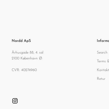
Nordd ApS
Inform
Århusgade 88, 4. sal
Search
2100 København Ø
Terms &
CVR: 40274960
Kontakt
Retur