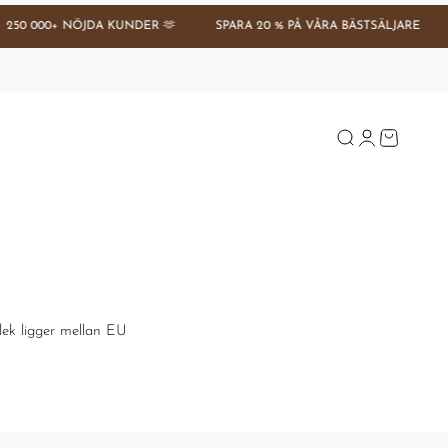
50 000+ NÖJDA KUNDER 🫶
SPARA 20 % PÅ VÅRA BÄSTSÄLJARE
Se tilbud
Öppna sök
Öppna kontos
Öppna var
lek ligger mellan EU