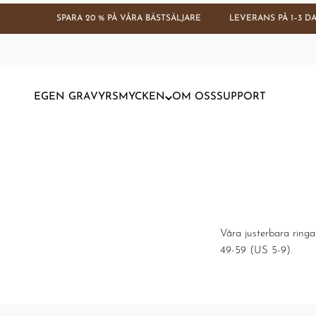
Hoppa till innehållet
SPARA 20 % PÅ VÅRA BÄSTSÄLJARE
LEVERANS PÅ 1–3 DAG
EGEN GRAVYR
SMYCKEN
OM OSS
SUPPORT
Våra justerbara ringa
49-59 (US 5-9).