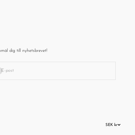
–
mäl dig till nyhetsbrevet!
enumerera
E-post
SEK kr