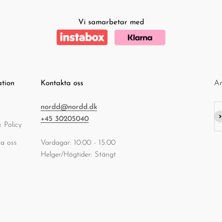
â
Vi samarbetar med
ation
Kontakta oss
An
nordd@nordd.dk
Pr
+45 30205040
 Policy
a oss
Vardagar: 10:00 - 15:00
Helger/Högtider: Stängt