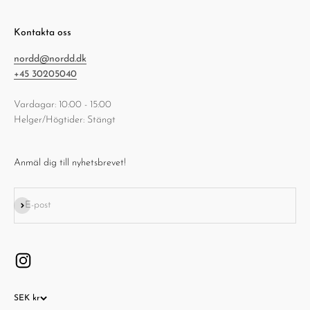
Kontakta oss
nordd@nordd.dk
+45 30205040
Vardagar: 10:00 - 15:00
Helger/Högtider: Stängt
Anmäl dig till nyhetsbrevet!
Prenumerera
E-post
SEK kr