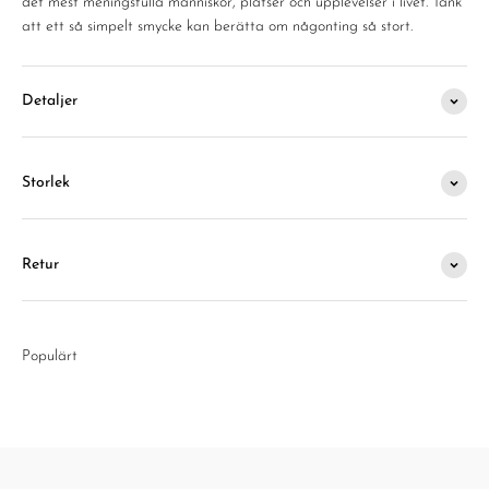
det mest meningsfulla människor, platser och upplevelser i livet. Tänk
att ett så simpelt smycke kan berätta om någonting så stort.
Detaljer
Storlek
Retur
Populärt