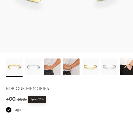
FOR OUR MEMORIES
REA-pris
400:-
Pris
500:-
Spara 20%
I lager