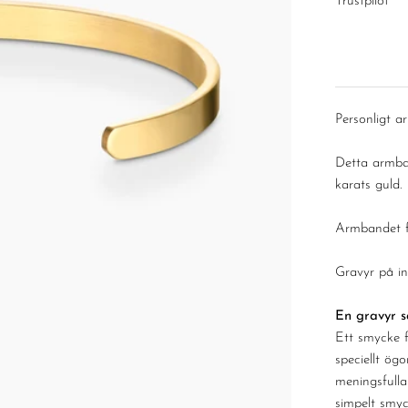
â
Trustpilot
Personligt 
Detta armban
karats guld.
Armbandet f
Gravyr på i
En gravyr 
Ett smycke 
speciellt ög
meningsfulla 
simpelt smyc