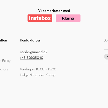
Vi samarbetar med
ation
Kontakta oss
An
nordd@nordd.dk
Pr
+45 30205040
 Policy
a oss
Vardagar: 10:00 - 15:00
Helger/Högtider: Stängt