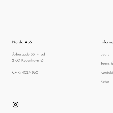
Nordd ApS
Inform
Århusgade 88, 4. sal
Search
2100 København Ø
Terms &
CVR: 40274960
Kontakt
Retur