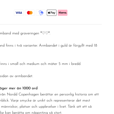
–
armband med graveringen
"♡♡"
.
d finns i två varianter. Armbandet i guld är förgyllt med 18
inns i small och medium och mäter 5 mm i bredd.
nsidan av armbandet.
säger mer än 1000 ord
från Nordd Copenhagen berättar en personlig historia om ett
onblick. Varje smycke är unikt och representerar det mest
människor, platser och upplevelser i livet. Tänk att ett så
ke kan berätta om någonting så stort.