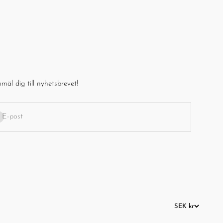
mäl dig till nyhetsbrevet!
enumerera
E-post
SEK kr