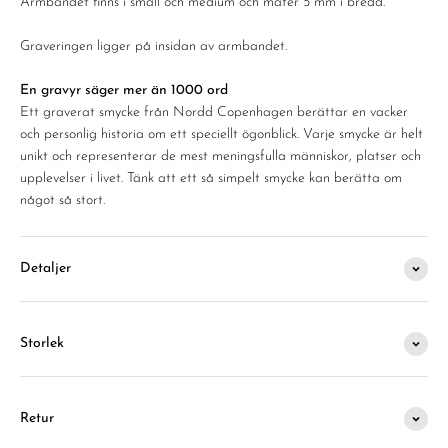
Armbandet finns i small och medium och mäter 5 mm i bredd.
Graveringen ligger på insidan av armbandet.
En gravyr säger mer än 1000 ord
Ett graverat smycke från Nordd Copenhagen berättar en vacker
och personlig historia om ett speciellt ögonblick. Varje smycke är helt
unikt och representerar de mest meningsfulla människor, platser och
upplevelser i livet. Tänk att ett så simpelt smycke kan berätta om
något så stort.
Detaljer
Storlek
Retur