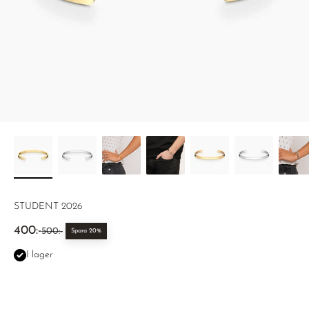
STUDENT 2026
REA-pris
400:-
Pris
500:-
Spara 20%
I lager