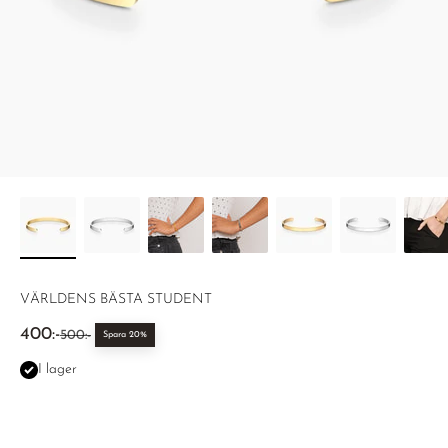
VÄRLDENS BÄSTA STUDENT
REA-pris
400:-
Pris
500:-
Spara 20%
I lager