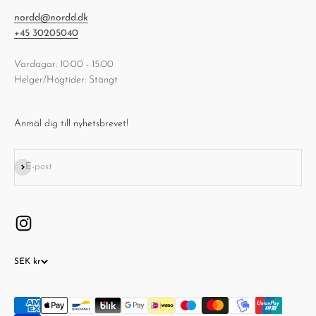
nordd@nordd.dk
+45 30205040
Vardagar: 10:00 - 15:00
Helger/Högtider: Stängt
Anmäl dig till nyhetsbrevet!
Prenumerera
E-post
SEK kr