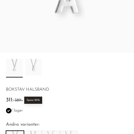
BOKSTAV HALSBAND
REA-pris
311:-
Pris
389:-
Spara 20%
I lager
Andra varianter: