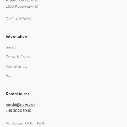
Århusgade 88, 4. sal
2100 København Ø
CVR: 40274960
Information
Search
Terms & Policy
Kontakta oss
Retur
Kontakta oss
nordd@nordd.dk
+45 30205040
Vardagar: 10:00 - 15:00