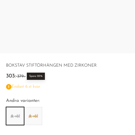
BOKSTAV STIFTÖRHÄNGEN MED ZIRKONER
REA-pris
303:-
Pris
379:-
Spara 20%
Endast 6 st kvar
Andra varianter: