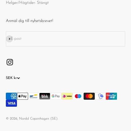
Helger/Högtider: Stängt
Anmäl dig till nyhetsbrevet!
Prenumerera
E-post
SEK kr
© 2026, Nordd Copenhagen (SE).