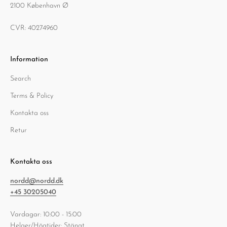
2100 København Ø
CVR: 40274960
Information
Search
Terms & Policy
Kontakta oss
Retur
Kontakta oss
nordd@nordd.dk
+45 30205040
Vardagar: 10:00 - 15:00
Helger/Högtider: Stängt