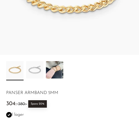
PANSER ARMBAND 5MM
REA-pris
304:-
Pris
380:-
Spara 20%
I lager