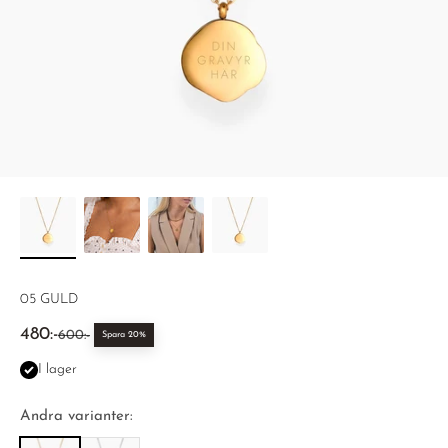
05 GULD
REA-pris
480:-
Pris
600:-
Spara 20%
I lager
Andra varianter: