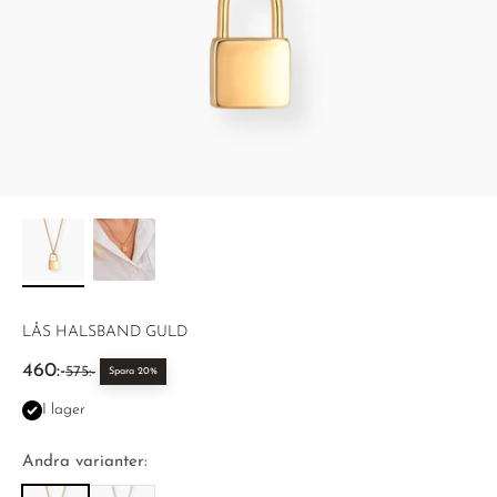
LÅS HALSBAND GULD
REA-pris
460:-
Pris
575:-
Spara 20%
I lager
Andra varianter: