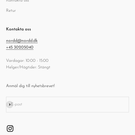
Kontakta oss
Retur
Kontakta oss
nordd@nordd.dk
+45 30205040
Vardagar: 10:00 - 15:00
Helger/Högtider: Stängt
Anmäl dig till nyhetsbrevet!
Prenumerera
E-post