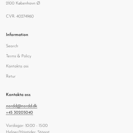
2100 København Ø
CVR: 40274960
Information
Search
Terms & Policy
Kontakta oss
Retur
Kontakta oss
nordd@nordd.dk
+45 30205040
Vardagar: 10:00 - 15:00
Helger/Högtider: Stängt