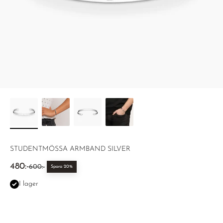
STUDENTMÖSSA ARMBAND SILVER
REA-pris
480:-
Pris
600:-
Spara 20%
I lager