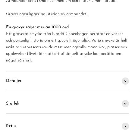
Armbandet finns i small och medium och mäter 5 mm i bredd.
Graveringen ligger på utsidan av armbandet.
En gravyr säger mer än 1000 ord
Ett graverat smycke från Nordd Copenhagen berättar en vacker
och personlig historia om ett speciellt ögonblick. Varje smycke är helt
unikt och representerar de mest meningsfulla människor, platser och
upplevelser i livet. Tänk att ett så simpelt smycke kan berätta om
något så stort.
Detaljer
Storlek
Retur