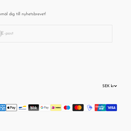
mäl dig till nyhetsbrevet!
enumerera
E-post
SEK kr