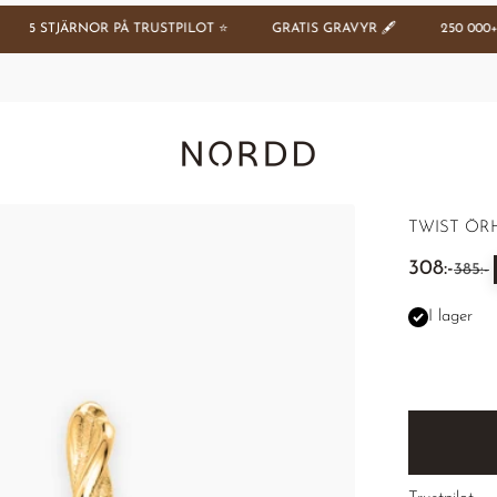
5 STJÄRNOR PÅ TRUSTPILOT ⭐️
GRATIS GRAVYR 🖋️
250 000+ NÖ
Nordd Copenhagen (SE)
TWIST Ö
REA-pris
308:-
Pris
385:-
I lager