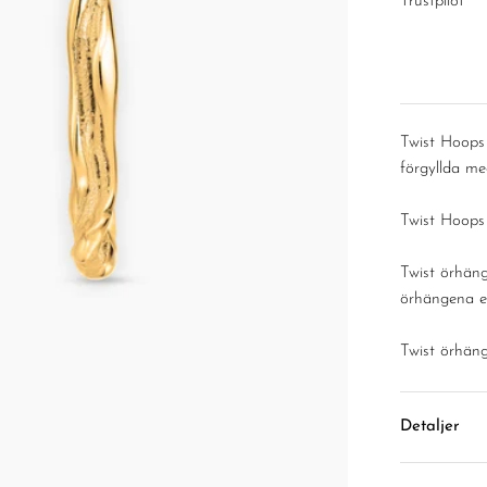
â
Trustpilot
Twist Hoops 
förgyllda me
Twist Hoops
Twist örhäng
örhängena et
Twist örhäng
Detaljer