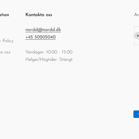
ation
Kontakta oss
An
nordd@nordd.dk
Pr
+45 30205040
 Policy
a oss
Vardagar: 10:00 - 15:00
Helger/Högtider: Stängt