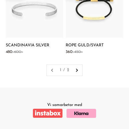
SCANDINAVIA SILVER
ROPE GULD/SVART
REA-pris
Pris
REA-pris
Pris
480:-
600:-
360:-
450:-
1 / 2
Vi samarbetar med