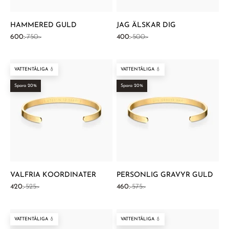
HAMMERED GULD
JAG ÄLSKAR DIG
REA-pris
Pris
REA-pris
Pris
600:-
750:-
400:-
500:-
VATTENTÅLIGA 💧
VATTENTÅLIGA 💧
Spara 20%
Spara 20%
VALFRIA KOORDINATER
PERSONLIG GRAVYR GULD
REA-pris
Pris
REA-pris
Pris
420:-
525:-
460:-
575:-
VATTENTÅLIGA 💧
VATTENTÅLIGA 💧