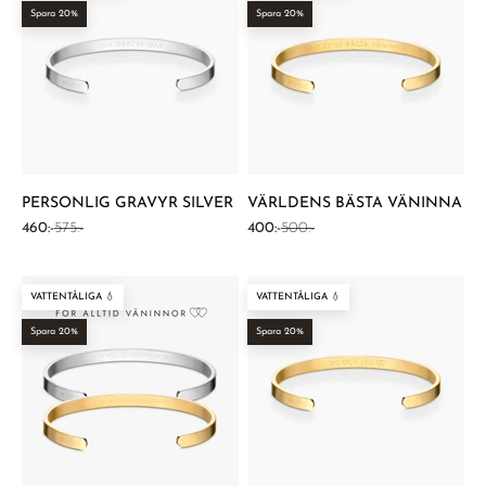
Spara 20%
Spara 20%
PERSONLIG GRAVYR SILVER
VÄRLDENS BÄSTA VÄNINNA
REA-pris
Pris
REA-pris
Pris
460:-
575:-
400:-
500:-
VATTENTÅLIGA 💧
VATTENTÅLIGA 💧
Spara 20%
Spara 20%