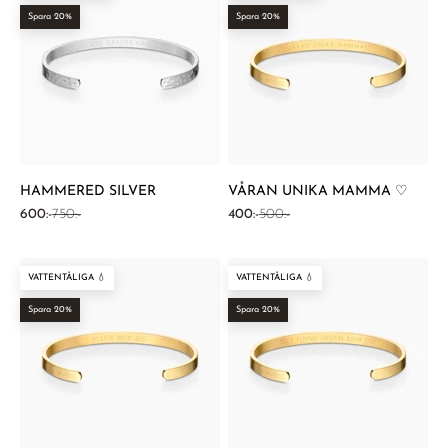
Spara 20%
Spara 20%
HAMMERED SILVER
VÅRAN UNIKA MAMMA ♡
REA-pris
Pris
REA-pris
Pris
600:-
750:-
400:-
500:-
VATTENTÅLIGA 💧
VATTENTÅLIGA 💧
Spara 20%
Spara 20%