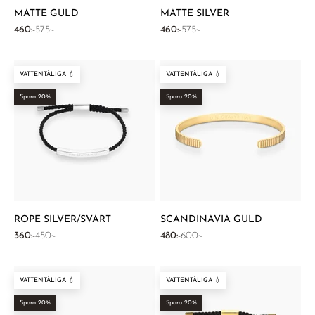
MATTE GULD
MATTE SILVER
REA-pris
Pris
REA-pris
Pris
460:-
575:-
460:-
575:-
VATTENTÅLIGA 💧
VATTENTÅLIGA 💧
Spara 20%
Spara 20%
ROPE SILVER/SVART
SCANDINAVIA GULD
REA-pris
Pris
REA-pris
Pris
360:-
450:-
480:-
600:-
VATTENTÅLIGA 💧
VATTENTÅLIGA 💧
Spara 20%
Spara 20%