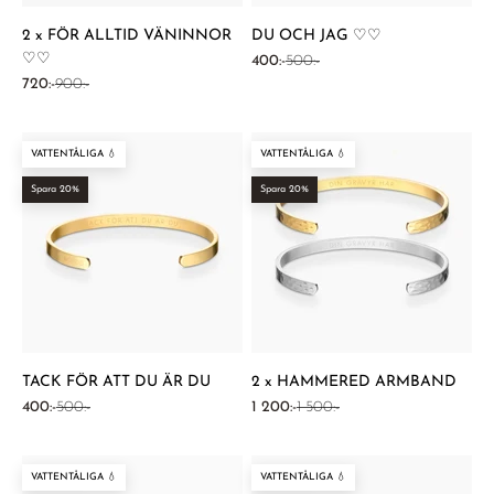
2 x FÖR ALLTID VÄNINNOR
DU OCH JAG ♡♡
♡♡
REA-pris
Pris
400:-
500:-
REA-pris
Pris
720:-
900:-
VATTENTÅLIGA 💧
VATTENTÅLIGA 💧
Spara 20%
Spara 20%
TACK FÖR ATT DU ÄR DU
2 x HAMMERED ARMBAND
REA-pris
Pris
REA-pris
Pris
400:-
500:-
1 200:-
1 500:-
VATTENTÅLIGA 💧
VATTENTÅLIGA 💧