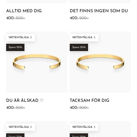
ALLTID MED DIG
DET FINNS INGEN SOM DU
REA-pris
Pris
REA-pris
Pris
400:-
500:-
400:-
500:-
VATTENTÅLIGA 💧
VATTENTÅLIGA 💧
Spara 20%
Spara 20%
DU ÄR ÄLSKAD ♡
TACKSAM FÖR DIG
REA-pris
Pris
REA-pris
Pris
400:-
500:-
400:-
500:-
VATTENTÅLIGA 💧
VATTENTÅLIGA 💧
Spara 20%
Spara 20%