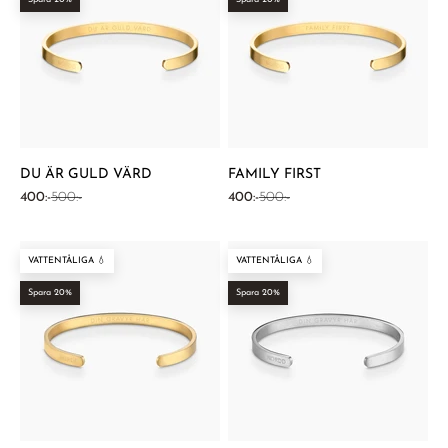
¡
DU ÄR GULD VÄRD
FAMILY FIRST
REA-pris
Pris
REA-pris
Pris
400:-
500:-
400:-
500:-
VATTENTÅLIGA 💧
VATTENTÅLIGA 💧
Spara 20%
Spara 20%