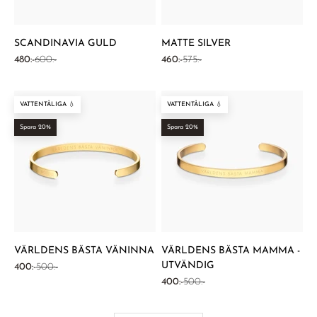
SCANDINAVIA GULD
MATTE SILVER
REA-pris
Pris
REA-pris
Pris
480:-
600:-
460:-
575:-
VATTENTÅLIGA 💧
VATTENTÅLIGA 💧
Spara 20%
Spara 20%
VÄRLDENS BÄSTA VÄNINNA
VÄRLDENS BÄSTA MAMMA -
UTVÄNDIG
REA-pris
Pris
400:-
500:-
REA-pris
Pris
400:-
500:-