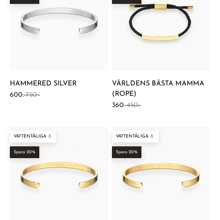
¡
HAMMERED SILVER
VÄRLDENS BÄSTA MAMMA
(ROPE)
REA-pris
Pris
600:-
750:-
REA-pris
Pris
360:-
450:-
VATTENTÅLIGA 💧
VATTENTÅLIGA 💧
Spara 20%
Spara 20%