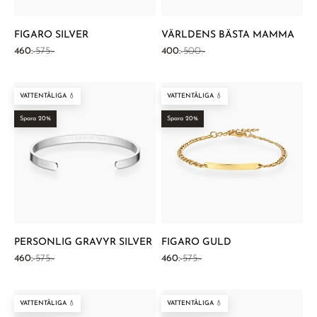
FIGARO SILVER
VÄRLDENS BÄSTA MAMMA
REA-pris
Pris
REA-pris
Pris
460:-
575:-
400:-
500:-
VATTENTÅLIGA 💧
VATTENTÅLIGA 💧
Spara 20%
Spara 20%
PERSONLIG GRAVYR SILVER
FIGARO GULD
REA-pris
Pris
REA-pris
Pris
460:-
575:-
460:-
575:-
VATTENTÅLIGA 💧
VATTENTÅLIGA 💧