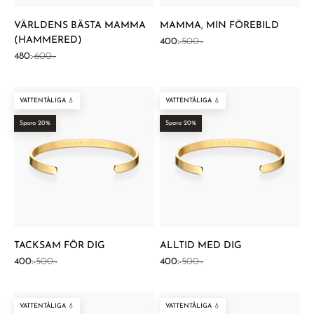
VÄRLDENS BÄSTA MAMMA
MAMMA, MIN FÖREBILD
(HAMMERED)
REA-pris
Pris
400:-
500:-
REA-pris
Pris
480:-
600:-
VATTENTÅLIGA 💧
VATTENTÅLIGA 💧
Spara 20%
Spara 20%
TACKSAM FÖR DIG
ALLTID MED DIG
REA-pris
Pris
REA-pris
Pris
400:-
500:-
400:-
500:-
VATTENTÅLIGA 💧
VATTENTÅLIGA 💧