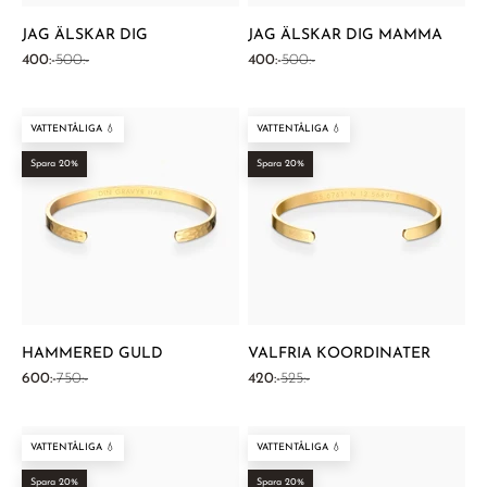
JAG ÄLSKAR DIG
JAG ÄLSKAR DIG MAMMA
REA-pris
Pris
REA-pris
Pris
400:-
500:-
400:-
500:-
VATTENTÅLIGA 💧
VATTENTÅLIGA 💧
Spara 20%
Spara 20%
HAMMERED GULD
VALFRIA KOORDINATER
REA-pris
Pris
REA-pris
Pris
600:-
750:-
420:-
525:-
VATTENTÅLIGA 💧
VATTENTÅLIGA 💧
Spara 20%
Spara 20%