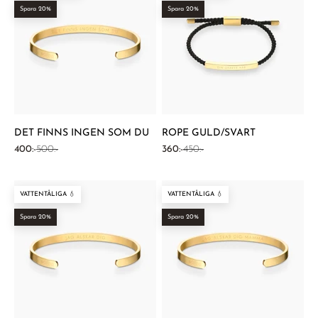
Spara 20%
Spara 20%
DET FINNS INGEN SOM DU
ROPE GULD/SVART
REA-pris
Pris
REA-pris
Pris
400:-
500:-
360:-
450:-
VATTENTÅLIGA 💧
VATTENTÅLIGA 💧
Spara 20%
Spara 20%