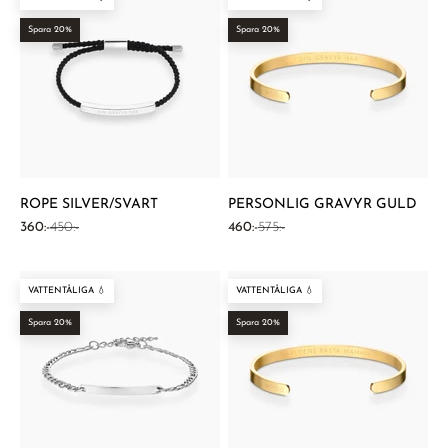
Spara 20%
Spara 20%
ROPE SILVER/SVART
PERSONLIG GRAVYR GULD
REA-pris
Pris
REA-pris
Pris
360:-
450:-
460:-
575:-
VATTENTÅLIGA 💧
VATTENTÅLIGA 💧
Spara 20%
Spara 20%