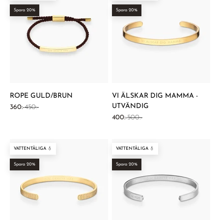
Spara 20%
Spara 20%
ROPE GULD/BRUN
VI ÄLSKAR DIG MAMMA -
UTVÄNDIG
REA-pris
Pris
360:-
450:-
REA-pris
Pris
400:-
500:-
VATTENTÅLIGA 💧
VATTENTÅLIGA 💧
Spara 20%
Spara 20%