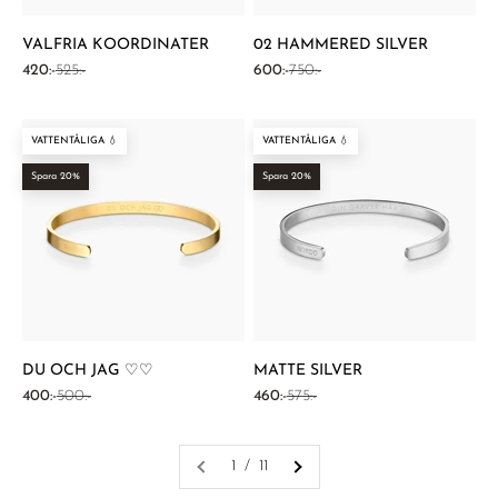
VALFRIA KOORDINATER
02 HAMMERED SILVER
REA-pris
Pris
REA-pris
Pris
420:-
525:-
600:-
750:-
VATTENTÅLIGA 💧
VATTENTÅLIGA 💧
Spara 20%
Spara 20%
DU OCH JAG ♡♡
MATTE SILVER
REA-pris
Pris
REA-pris
Pris
400:-
500:-
460:-
575:-
1 / 11