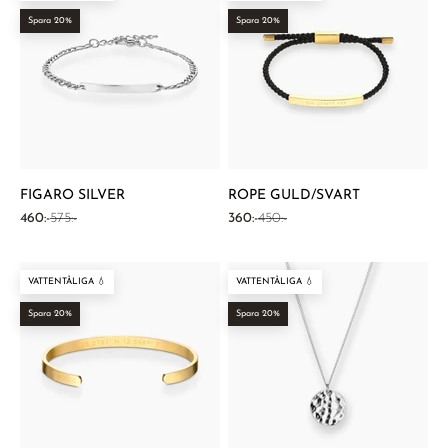
Spara 20%
Spara 20%
FIGARO SILVER
ROPE GULD/SVART
REA-pris
Pris
REA-pris
Pris
460:-
575:-
360:-
450:-
VATTENTÅLIGA 💧
VATTENTÅLIGA 💧
Spara 20%
Spara 20%