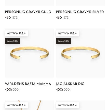
PERSONLIG GRAVYR GULD
PERSONLIG GRAVYR SILVER
REA-pris
Pris
REA-pris
Pris
460:-
575:-
460:-
575:-
VATTENTÅLIGA 💧
VATTENTÅLIGA 💧
Spara 20%
Spara 20%
VÄRLDENS BÄSTA MAMMA
JAG ÄLSKAR DIG
REA-pris
Pris
REA-pris
Pris
400:-
500:-
400:-
500:-
VATTENTÅLIGA 💧
VATTENTÅLIGA 💧