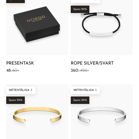
Spara 20%
PRESENTASK
ROPE SILVER/SVART
REA-pris
Pris
REA-pris
Pris
48:-
60:-
360:-
450:-
VATTENTÅLIGA 💧
VATTENTÅLIGA 💧
Spara 20%
Spara 20%