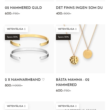
02 HAMMERED GULD
DET FINNS INGEN SOM DU
REA-pris
Pris
REA-pris
Pris
600:-
750:-
400:-
500:-
VATTENTÅLIGA 💧
VATTENTÅLIGA 💧
Spara 20%
Spara 20%
2 X NAMNARMBAND ♡
BÄSTA MAMMA - 02
HAMMERED
REA-pris
Pris
800:-
1 000:-
REA-pris
Pris
600:-
750:-
VATTENTÅLIGA 💧
VATTENTÅLIGA 💧