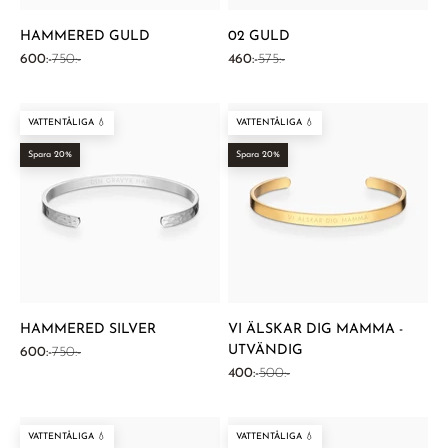
HAMMERED GULD
02 GULD
REA-pris
Pris
REA-pris
Pris
600:-
750:-
460:-
575:-
VATTENTÅLIGA 💧
VATTENTÅLIGA 💧
Spara 20%
Spara 20%
HAMMERED SILVER
VI ÄLSKAR DIG MAMMA -
UTVÄNDIG
REA-pris
Pris
600:-
750:-
REA-pris
Pris
400:-
500:-
VATTENTÅLIGA 💧
VATTENTÅLIGA 💧