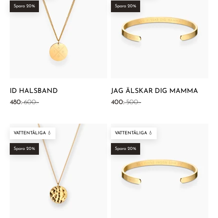
Spara 20%
Spara 20%
ID HALSBAND
JAG ÄLSKAR DIG MAMMA
REA-pris
Pris
REA-pris
Pris
480:-
600:-
400:-
500:-
VATTENTÅLIGA 💧
VATTENTÅLIGA 💧
Spara 20%
Spara 20%