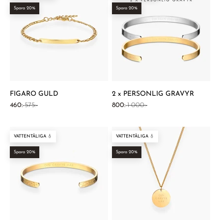
¡
Spara 20%
Spara 20%
FIGARO GULD
2 x PERSONLIG GRAVYR
REA-pris
Pris
REA-pris
Pris
460:-
575:-
800:-
1 000:-
VATTENTÅLIGA 💧
VATTENTÅLIGA 💧
Spara 20%
Spara 20%